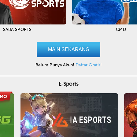
SABA SPORTS
CMD
MAIN SEKARANG
Belum Punya Akun!
Daftar Gratis!
E-Sports