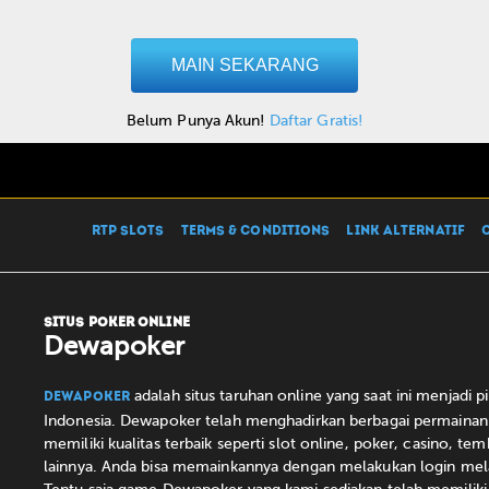
MAIN SEKARANG
Belum Punya Akun!
Daftar Gratis!
RTP SLOTS
TERMS & CONDITIONS
LINK ALTERNATIF
SITUS POKER ONLINE
Dewapoker
adalah situs taruhan online yang saat ini menjadi p
Dewapoker
Indonesia. Dewapoker telah menghadirkan berbagai permainan 
memiliki kualitas terbaik seperti slot online, poker, casino, t
lainnya. Anda bisa memainkannya dengan melakukan login mel