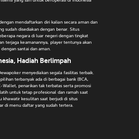
isensi yang sah untuk beroperasi di Indonesia
ngan mendaftarkan diri kalian secara aman dan
g sudah disediakan dengan benar. Situs
eberapa negara di luar negeri dengan tingkat
kan terjaga keamanannya, player tentunya akan
e dengan santai dan aman.
nesia, Hadiah Berlimpah
wapoker menyediakan segala fasilitas terbaik.
pilihan terbanyak ada di berbagai bank (BCA,
-Wallet, penarikan tak terbatas serta promosi
ilatih untuk tetap profesional dan ramah saat
hawatir kesulitan saat berjudi di situs
 di menu daftar yang sudah tertera.