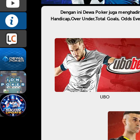
DEWAPOKEROFFICIAL
Dengan ini Dewa Poker juga menghadirka
Handicap,Over Under,Total Goals, Odds Eve
INFO
DEWAPOKER
LIVE
CHAT
UBO