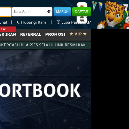
MASUK
 Chat |
Hubungi Kami |
Lupa Password?
NEW
AK IKAN
REFERRAL
PROMOSI
!! AKSES SELALU LINK RESMI KAMI dewapokerbagus.com dewapo